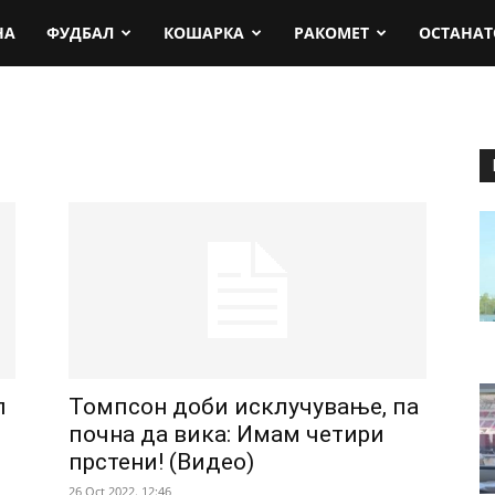
rt.mk
НА
ФУДБАЛ
КОШАРКА
РАКОМЕТ
ОСТАНАТ
л
Томпсон доби исклучување, па
почна да вика: Имам четири
прстени! (Видео)
26 Oct 2022. 12:46