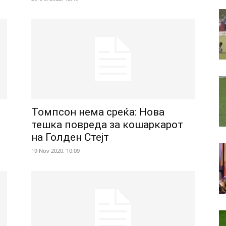
Томпсон нема среќа: Нова
тешка повреда за кошаркарот
на Голден Стејт
19 Nov 2020. 10:09