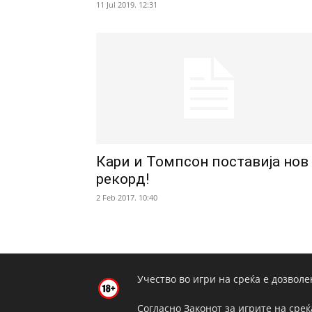
11 Jul 2019. 12:31
Кари и Томпсон поставија нов
рекорд!
2 Feb 2017. 10:40
Учество во игри на среќа е дозволе
Согласно Законот за игрите на среќ