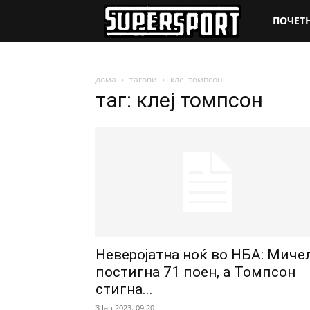
SuperSpo
ПОЧЕТ
дома
тагови
клеј томпсон
таг: клеј томпсон
Неверојатна ноќ во НБА: Миче
постигна 71 поен, а Томпсон
стигна...
3 Jan 2023. 09:20