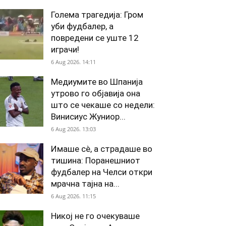
Голема трагедија: Гром
уби фудбалер, а
повредени се уште 12
играчи!
6 Aug 2026. 14:11
Медиумите во Шпанија
утрово го објавија она
што се чекаше со недели:
Винисиус Жуниор...
6 Aug 2026. 13:03
Имаше сè, а страдаше во
тишина: Поранешниот
фудбалер на Челси откри
мрачна тајна на...
6 Aug 2026. 11:15
Никој не го очекуваше