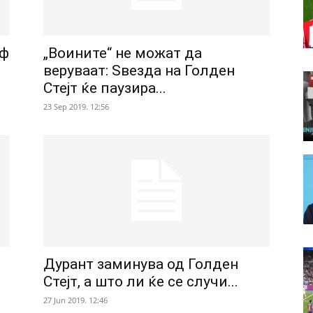
еф
„Воините“ не можат да
веруваат: Ѕвезда на Голден
Стејт ќе паузира...
23 Sep 2019. 12:56
Дурант заминува од Голден
Стејт, а што ли ќе се случи...
27 Jun 2019. 12:46