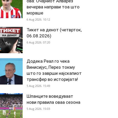
ова: Очајниот Алварез
вечерва направи тоа што
мораше
6 Aug 2026. 10:12
Тикет на денот (четврток,
06.08.2026)
6 Aug 2026. 07:20
Додека Реал го чека
Винисијус, Перез токму
што го заврши најскапиот
трансфер во историјата!
5 Aug 2026. 15:49
Шпанците воведуваат
нови правила оваа сезона
5 Aug 2026. 15:03