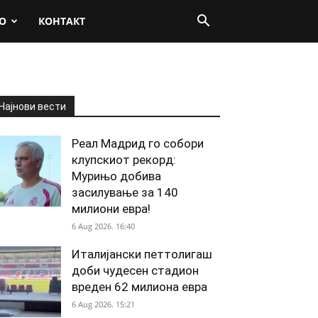
О
КОНТАКТ
Најнови вести
Реал Мадрид го собори
клупскиот рекорд:
Мурињо добива
засилување за 140
милиони евра!
6 Aug 2026. 16:40
Италијански петтолигаш
доби чудесен стадион
вреден 62 милиона евра
6 Aug 2026. 15:21