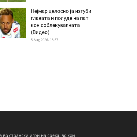
Нејмар целосно ја изгуби
главата и полуде на пат
кон соблекувалната
(Видео)
5 Aug 2026. 13:57
 во странски игри на среќа, во кои