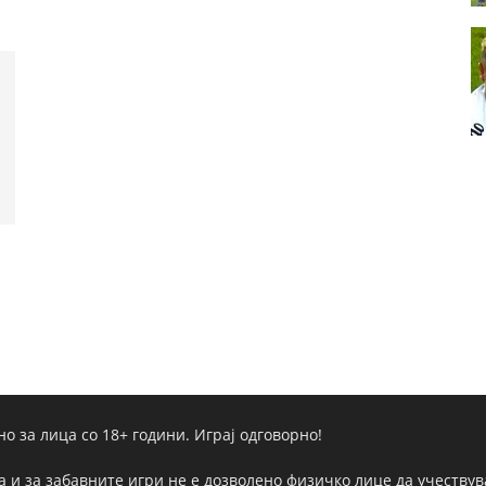
но за лица со 18+ години. Играј одговорно!
а и за забавните игри не е дозволено физичко лице да учествува