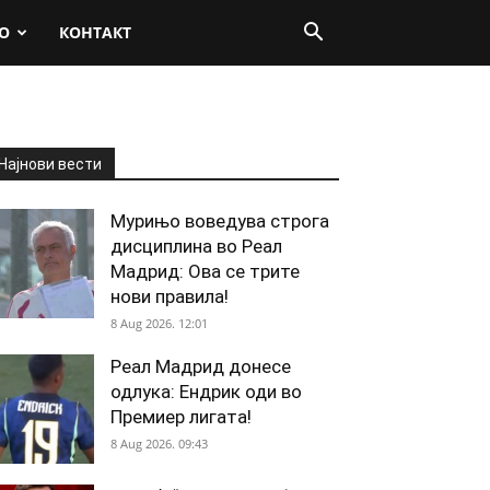
О
КОНТАКТ
Најнови вести
Мурињо воведува строга
дисциплина во Реал
Мадрид: Ова се трите
нови правила!
8 Aug 2026. 12:01
Реал Мадрид донесе
одлука: Ендрик оди во
Премиер лигата!
8 Aug 2026. 09:43