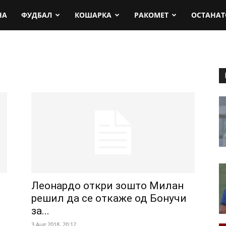
rt.mk
НА
ФУДБАЛ
КОШАРКА
РАКОМЕТ
ОСТАНАТ
Леонардо откри зошто Милан
решил да се откаже од Бонучи
за...
3 Aug 2018. 20:12