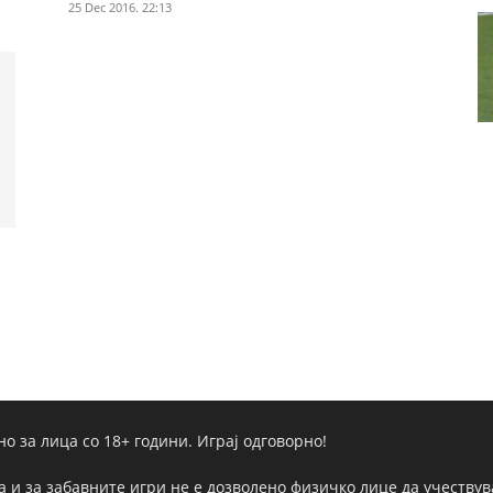
25 Dec 2016. 22:13
но за лица со 18+ години. Играј одговорно!
а и за забавните игри не е дозволено физичко лице да учествува