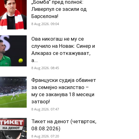
„Бомба“ пред полноќ:
Ливерпул се засили од
Барселона!
8 Aug 2026. 09:04
Ова никогаш не му се
случило на Новак: Синер и
Алкараз се откажуваат,
а...
8 Aug 2026. 08:45
Француски судија обвинет
за семејно насилство –
му се заканува 18 месеци
затвор!
8 Aug 2026. 07:47
Тикет на денот (четврток,
08.08.2026)
8 Aug 2026. 07:20