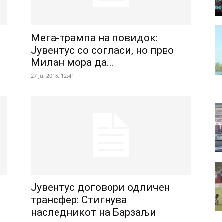
Мега-трампа на повидок:
Јувентус со согласи, но прво
Милан мора да...
27 Jul 2018. 12:41
и
Јувентус договори одличен
трансфер: Стигнува
наследникот на Барзаљи