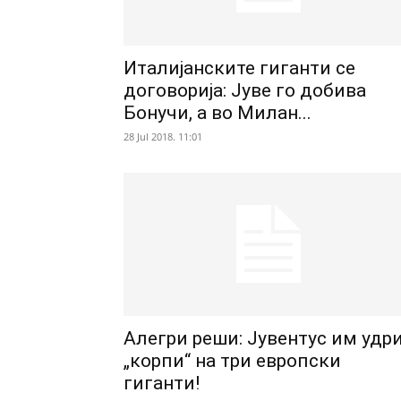
Италијанските гиганти се
договорија: Јуве го добива
Бонучи, а во Милан...
28 Jul 2018. 11:01
Алегри реши: Јувентус им удр
„корпи“ на три европски
гиганти!