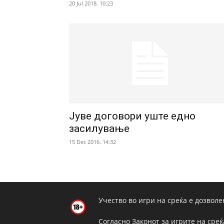
20 Jul 2018. 10:23
Јуве договори уште едно
засилување
15 Dec 2016. 14:32
Учество во игри на среќа е дозволе
Согласно Законот за игрите на среќ