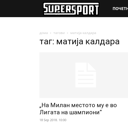
SuperSpo
ПОЧЕТ
дома
тагови
матија калдара
таг: матија калдара
„На Милан местото му е во
Лигата на шампиони“
18 Sep 2018. 10:00