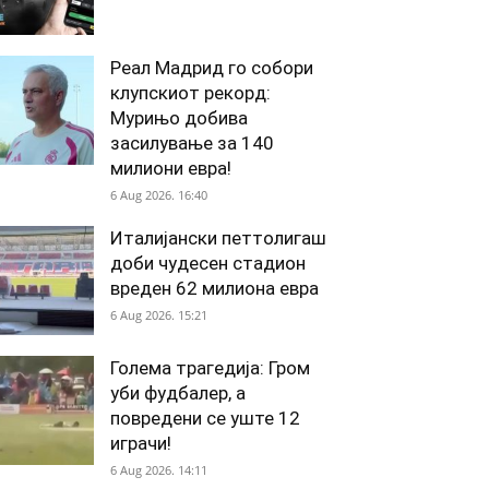
Реал Мадрид го собори
клупскиот рекорд:
Мурињо добива
засилување за 140
милиони евра!
6 Aug 2026. 16:40
Италијански петтолигаш
доби чудесен стадион
вреден 62 милиона евра
6 Aug 2026. 15:21
Голема трагедија: Гром
уби фудбалер, а
повредени се уште 12
играчи!
6 Aug 2026. 14:11