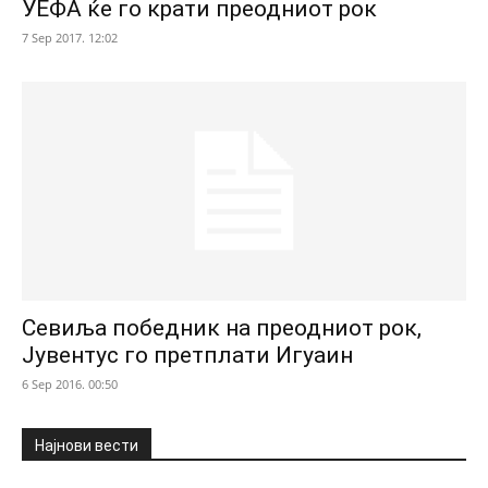
УЕФА ќе го крати преодниот рок
7 Sep 2017. 12:02
Севиља победник на преодниот рок,
Јувентус го претплати Игуаин
6 Sep 2016. 00:50
Најнови вести