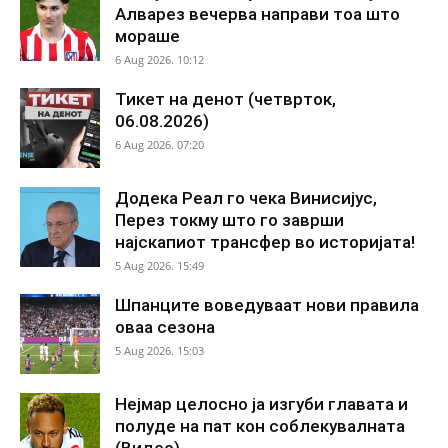
Алварез вечерва направи тоа што
мораше
6 Aug 2026. 10:12
Тикет на денот (четврток,
06.08.2026)
6 Aug 2026. 07:20
Додека Реал го чека Винисијус,
Перез токму што го заврши
најскапиот трансфер во историјата!
5 Aug 2026. 15:49
Шпанците воведуваат нови правила
оваа сезона
5 Aug 2026. 15:03
Нејмар целосно ја изгуби главата и
полуде на пат кон соблекувалната