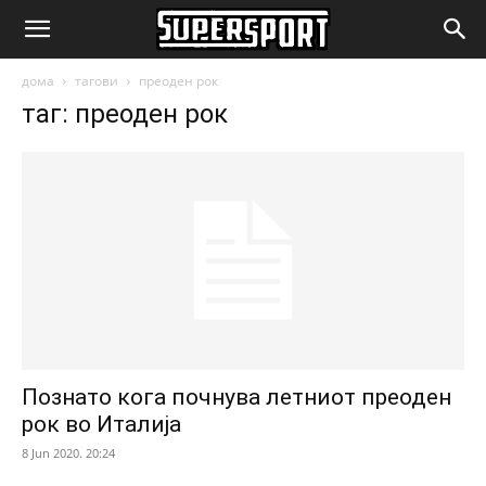
SuperSport.mk
дома
тагови
преоден рок
таг: преоден рок
Познато кога почнува летниот преоден
рок во Италија
8 Jun 2020. 20:24