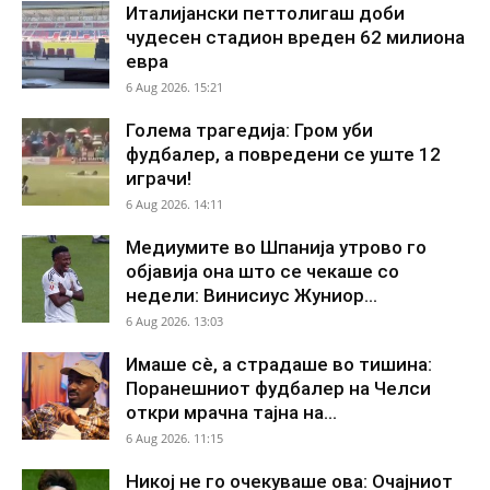
Италијански петтолигаш доби
чудесен стадион вреден 62 милиона
евра
6 Aug 2026. 15:21
Голема трагедија: Гром уби
фудбалер, а повредени се уште 12
играчи!
6 Aug 2026. 14:11
Медиумите во Шпанија утрово го
објавија она што се чекаше со
недели: Винисиус Жуниор...
6 Aug 2026. 13:03
Имаше сè, а страдаше во тишина:
Поранешниот фудбалер на Челси
откри мрачна тајна на...
6 Aug 2026. 11:15
Никој не го очекуваше ова: Очајниот