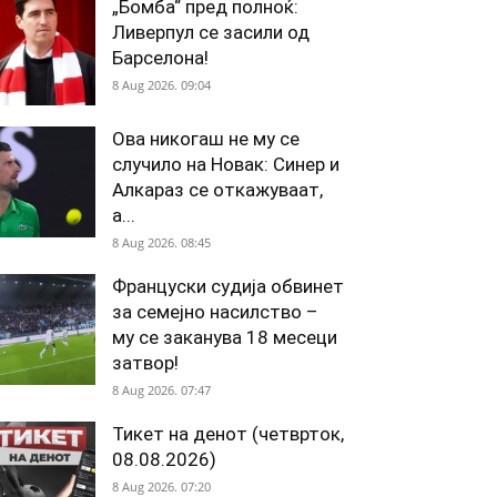
„Бомба“ пред полноќ:
Ливерпул се засили од
Барселона!
8 Aug 2026. 09:04
Ова никогаш не му се
случило на Новак: Синер и
Алкараз се откажуваат,
а...
8 Aug 2026. 08:45
Француски судија обвинет
за семејно насилство –
му се заканува 18 месеци
затвор!
8 Aug 2026. 07:47
Тикет на денот (четврток,
08.08.2026)
8 Aug 2026. 07:20