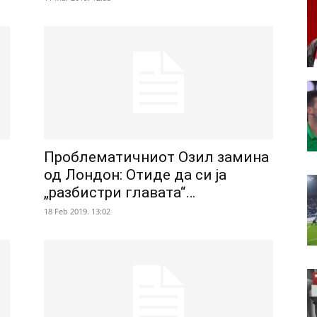
Проблематичниот Озил замина
од Лондон: Отиде да си ја
„разбистри главата“…
18 Feb 2019. 13:02