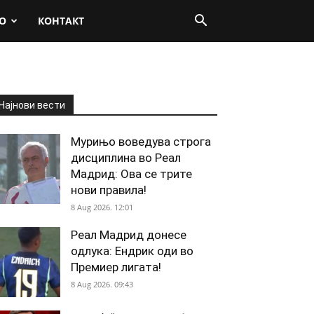
О
КОНТАКТ
Најнови вести
Мурињо воведува строга
дисциплина во Реал
Мадрид: Ова се трите
нови правила!
8 Aug 2026. 12:01
Реал Мадрид донесе
одлука: Ендрик оди во
Премиер лигата!
8 Aug 2026. 09:43