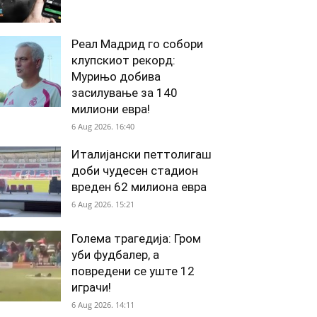
Реал Мадрид го собори
клупскиот рекорд:
Мурињо добива
засилување за 140
милиони евра!
6 Aug 2026. 16:40
Италијански петтолигаш
доби чудесен стадион
вреден 62 милиона евра
6 Aug 2026. 15:21
Голема трагедија: Гром
уби фудбалер, а
повредени се уште 12
играчи!
6 Aug 2026. 14:11