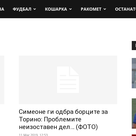
rt.mk
НА
ФУДБАЛ
КОШАРКА
РАКОМЕТ
ОСТАНАТ
Симеоне ги одбра борците за
Торино: Проблемите
неизоставен дел… (ФОТО)
11 Mar 2019. 12:53