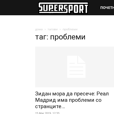
SuperSpo
ПОЧЕТ
дома
тагови
проблеми
таг: проблеми
Зидан мора да пресече: Реал
Мадрид има проблеми со
странците…
15 Mar 2019. 12:33