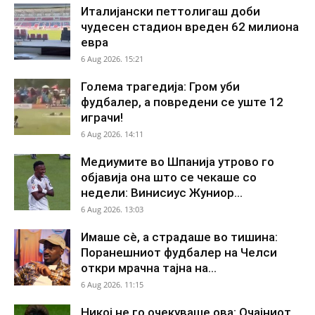
Италијански петтолигаш доби
чудесен стадион вреден 62 милиона
евра
6 Aug 2026. 15:21
Голема трагедија: Гром уби
фудбалер, а повредени се уште 12
играчи!
6 Aug 2026. 14:11
Медиумите во Шпанија утрово го
објавија она што се чекаше со
недели: Винисиус Жуниор...
6 Aug 2026. 13:03
Имаше сè, а страдаше во тишина:
Поранешниот фудбалер на Челси
откри мрачна тајна на...
6 Aug 2026. 11:15
Никој не го очекуваше ова: Очајниот