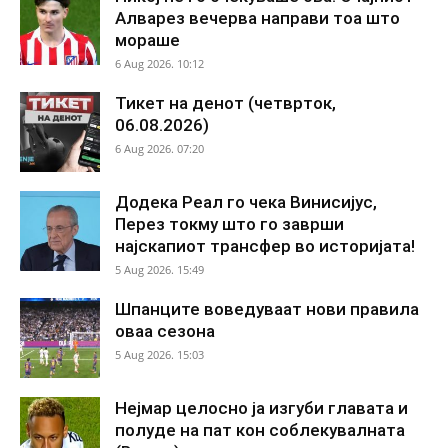
Алварез вечерва направи тоа што
мораше
6 Aug 2026. 10:12
Тикет на денот (четврток,
06.08.2026)
6 Aug 2026. 07:20
Додека Реал го чека Винисијус,
Перез токму што го заврши
најскапиот трансфер во историјата!
5 Aug 2026. 15:49
Шпанците воведуваат нови правила
оваа сезона
5 Aug 2026. 15:03
Нејмар целосно ја изгуби главата и
полуде на пат кон соблекувалната