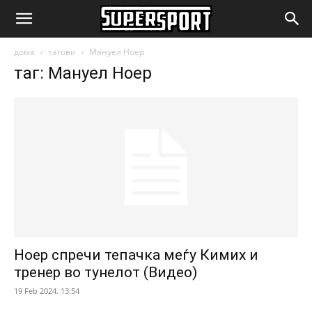
SuperSport.mk
дома
тагови
Мануел Ноер
таг: Мануел Ноер
Ноер спречи тепачка меѓу Кимих и
тренер во тунелот (Видео)
19 Feb 2024. 13:54