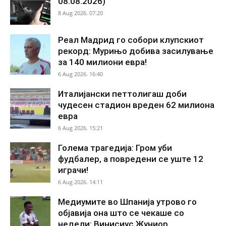
08.08.2026)
8 Aug 2026. 07:20
Реал Мадрид го собори клупскиот
рекорд: Мурињо добива засилување
за 140 милиони евра!
6 Aug 2026. 16:40
Италијански петтолигаш доби
чудесен стадион вреден 62 милиона
евра
6 Aug 2026. 15:21
Голема трагедија: Гром уби
фудбалер, а повредени се уште 12
играчи!
6 Aug 2026. 14:11
Медиумите во Шпанија утрово го
објавија она што се чекаше со
недели: Винисиус Жуниор...