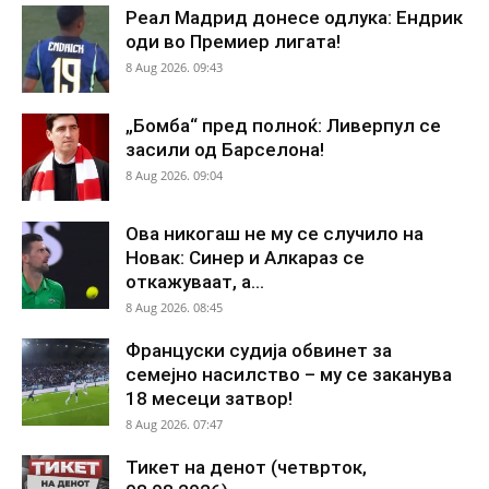
Реал Мадрид донесе одлука: Ендрик
оди во Премиер лигата!
8 Aug 2026. 09:43
„Бомба“ пред полноќ: Ливерпул се
засили од Барселона!
8 Aug 2026. 09:04
Ова никогаш не му се случило на
Новак: Синер и Алкараз се
откажуваат, а...
8 Aug 2026. 08:45
Француски судија обвинет за
семејно насилство – му се заканува
18 месеци затвор!
8 Aug 2026. 07:47
Тикет на денот (четврток,