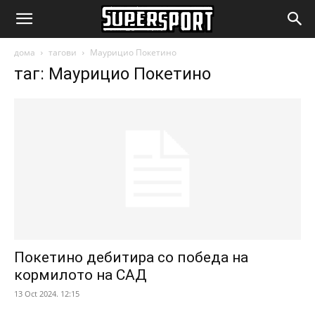
SuperSport.mk
дома
тагови
Маурицио Покетино
таг: Маурицио Покетино
Покетино дебитира со победа на
кормилото на САД
13 Oct 2024. 12:15