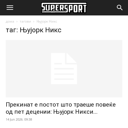
SuperSport.mk
дома
тагови
Њујорк Никс
таг: Њујорк Никс
Прекинат е постот што траеше повеќе
од пет децении: Њујорк Никси...
14 Jun 2026. 09:38