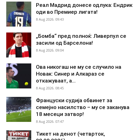
Реал Мадрид донесе одлука: Ендрик
оди во Премиер лигата!
8 Aug 2026. 09:43
„Бомба“ пред полноќ: Ливерпул се
засили од Барселона!
8 Aug 2026. 09:04
Ова никогаш не му се случило на
Новак: Синер и Алкараз се
откажуваат, а...
8 Aug 2026. 08:45
Француски судија обвинет за
семејно насилство – му се заканува
18 месеци затвор!
8 Aug 2026. 07:47
Тикет на денот (четврток,