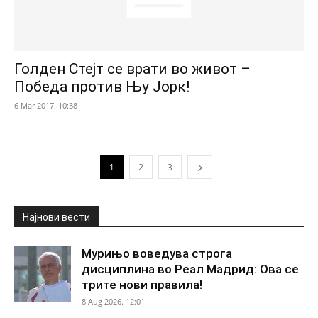
Голден Стејт се врати во живот –
Победа против Њу Јорк!
6 Mar 2017. 10:38
1
2
3
Најнови вести
Мурињо воведува строга
дисциплина во Реал Мадрид: Ова се
трите нови правила!
8 Aug 2026. 12:01