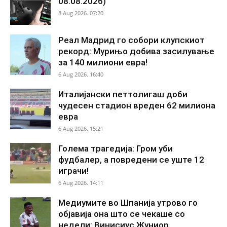
08.08.2026)
8 Aug 2026. 07:20
Реал Мадрид го собори клупскиот
рекорд: Мурињо добива засилување
за 140 милиони евра!
6 Aug 2026. 16:40
Италијански петтолигаш доби
чудесен стадион вреден 62 милиона
евра
6 Aug 2026. 15:21
Голема трагедија: Гром уби
фудбалер, а повредени се уште 12
играчи!
6 Aug 2026. 14:11
Медиумите во Шпанија утрово го
објавија она што се чекаше со
недели: Винисиус Жуниор...