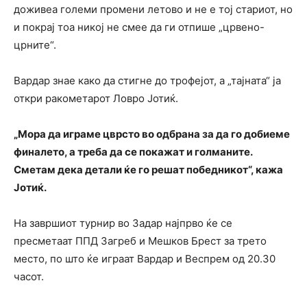
доживеа големи промени летово и не е тој стариот, но
и покрај тоа никој не смее да ги отпише „црвено-
црните“.
Вардар знае како да стигне до трофејот, а „тајната“ ја
откри ракометарот Ловро Јотиќ.
„Мора да играме цврсто во одбрана за да го добиеме
финалето, а треба да се покажат и голманите.
Сметам дека детали ќе го решат победникот“, кажа
Јотиќ.
На завршиот турнир во Задар најпрво ќе се
пресметаат ППД Загреб и Мешков Брест за трето
место, по што ќе играат Вардар и Веспрем од 20.30
часот.