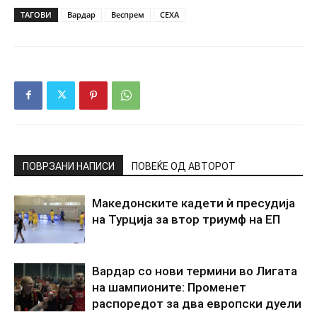
ТАГОВИ
Вардар
Веспрем
СЕХА
ПОВРЗАНИ НАПИСИ
ПОВЕЌЕ ОД АВТОРОТ
Македонските кадети ѝ пресудија
на Турција за втор триумф на ЕП
Вардар со нови термини во Лигата
на шампионите: Променет
распоредот за два европски дуели