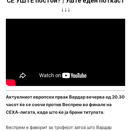
СÈ УШТЕ постои? | Уште еден поткаст
↓↓↓
Актуелниот европски првак Вардар вечерва од 20.30
часот ќе се соочи против Веспрем во финале на
СЕХА-лигата, каде што ќе ја брани титулата.
Веспрем е фаворит за трофејот затоа што Вардар