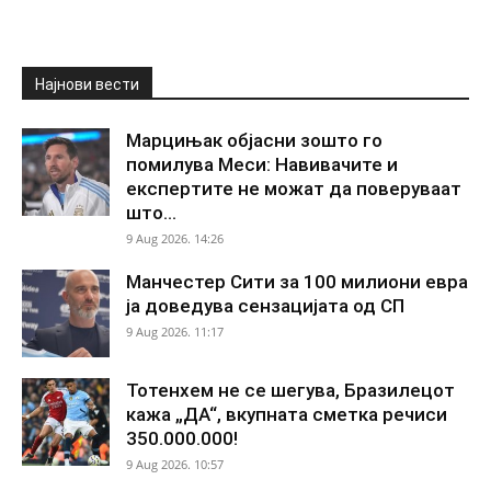
Најнови вести
Марцињак објасни зошто го
помилува Меси: Навивачите и
експертите не можат да поверуваат
што...
9 Aug 2026. 14:26
Манчестер Сити за 100 милиони евра
ја доведува сензацијата од СП
9 Aug 2026. 11:17
Тотенхем не се шегува, Бразилецот
кажа „ДА“, вкупната сметка речиси
350.000.000!
9 Aug 2026. 10:57