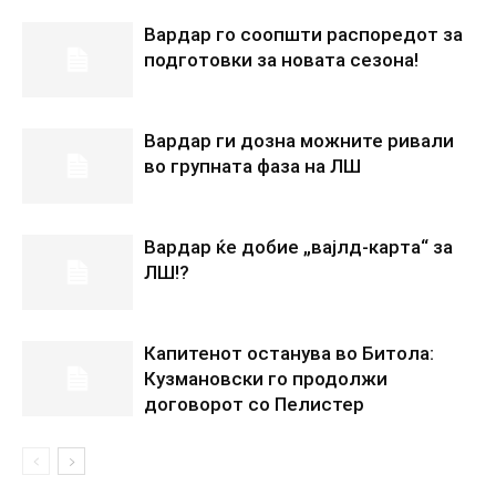
Вардар го соопшти распоредот за
подготовки за новата сезона!
Вардар ги дозна можните ривали
во групната фаза на ЛШ
Вардар ќе добие „вајлд-карта“ за
ЛШ!?
Капитенот останува во Битола:
Кузмановски го продолжи
договорот со Пелистер