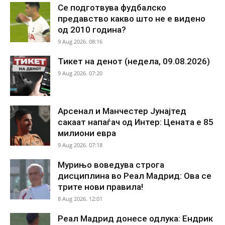
Се подготвува фудбалско
предавство какво што не е видено
од 2010 година?
9 Aug 2026. 08:16
Тикет на денот (недела, 09.08.2026)
9 Aug 2026. 07:20
Арсенал и Манчестер Јунајтед
сакаат напаѓач од Интер: Цената е 85
милиони евра
9 Aug 2026. 07:18
Мурињо воведува строга
дисциплина во Реал Мадрид: Ова се
трите нови правила!
8 Aug 2026. 12:01
Реал Мадрид донесе одлука: Ендрик