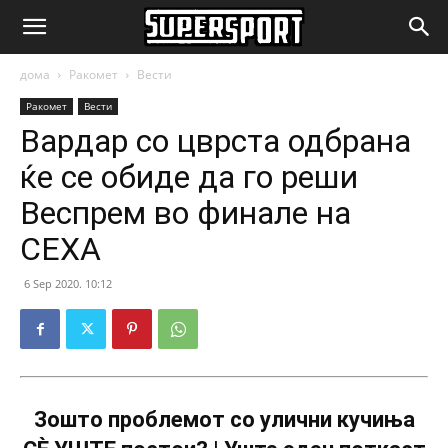
SuperSport.mk
дома
Ракомет
Вести
Ракомет
Вести
Вардар со цврста одбрана
ќе се обиде да го реши
Веспрем во финале на
СЕХА
6 Sep 2020. 10:12
Зошто проблемот со улични кучиња