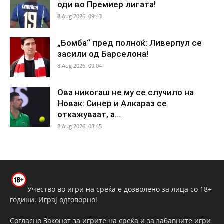
оди во Премиер лигата!
8 Aug 2026. 09:43
„Бомба“ пред полноќ: Ливерпул се
засили од Барселона!
8 Aug 2026. 09:04
Ова никогаш не му се случило на
Новак: Синер и Алкараз се
откажуваат, а...
8 Aug 2026. 08:45
Учество во игри на среќа е дозволено за лица со 18+
години. Играј одговорно!
Согласно Законот за игрите на среќа и за забавните игри