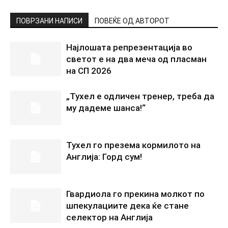
ПОВРЗАНИ НАПИСИ
ПОВЕЌЕ ОД АВТОРОТ
Најлошата репрезентација во
светот е на два меча од пласман
на СП 2026
„Тухел е одличен тренер, треба да
му дадеме шанса!“
Тухел го презема кормилото на
Англија: Горд сум!
Гвардиола го прекина молкот по
шпекулациите дека ќе стане
селектор на Англија