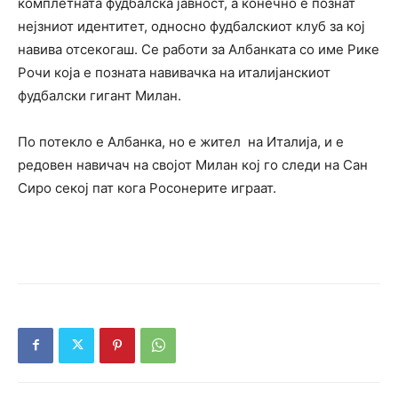
комплетната фудбалска јавност, а конечно е познат
нејзниот идентитет, односно фудбалскиот клуб за кој
навива отсекогаш. Се работи за Албанката со име Рике
Рочи која е позната навивачка на италијанскиот
фудбалски гигант Милан.
По потекло е Албанка, но е жител на Италија, и е
редовен навичач на својот Милан кој го следи на Сан
Сиро секој пат кога Росонерите играат.