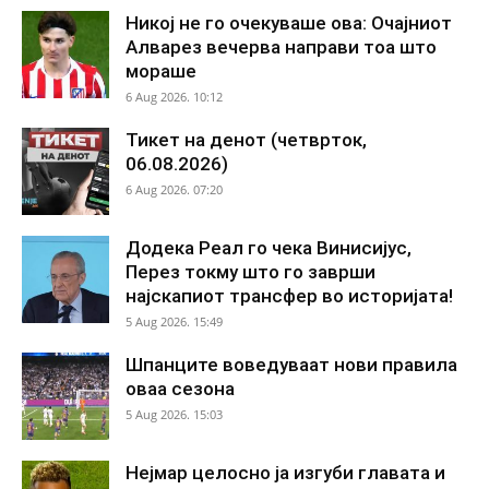
Никој не го очекуваше ова: Очајниот
Алварез вечерва направи тоа што
мораше
6 Aug 2026. 10:12
Тикет на денот (четврток,
06.08.2026)
6 Aug 2026. 07:20
Додека Реал го чека Винисијус,
Перез токму што го заврши
најскапиот трансфер во историјата!
5 Aug 2026. 15:49
Шпанците воведуваат нови правила
оваа сезона
5 Aug 2026. 15:03
Нејмар целосно ја изгуби главата и