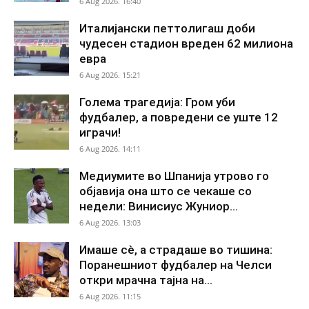
6 Aug 2026. 16:40
Италијански петтолигаш доби
чудесен стадион вреден 62 милиона
евра
6 Aug 2026. 15:21
Голема трагедија: Гром уби
фудбалер, а повредени се уште 12
играчи!
6 Aug 2026. 14:11
Медиумите во Шпанија утрово го
објавија она што се чекаше со
недели: Винисиус Жуниор...
6 Aug 2026. 13:03
Имаше сè, а страдаше во тишина:
Поранешниот фудбалер на Челси
откри мрачна тајна на...
6 Aug 2026. 11:15