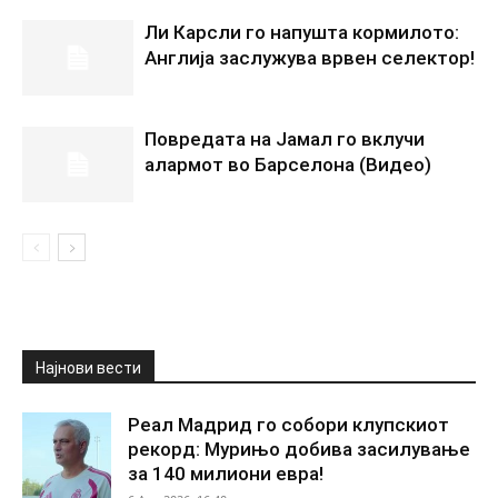
Ли Карсли го напушта кормилото:
Англија заслужува врвен селектор!
Повредата на Јамал го вклучи
алармот во Барселона (Видео)
Најнови вести
Реал Мадрид го собори клупскиот
рекорд: Мурињо добива засилување
за 140 милиони евра!