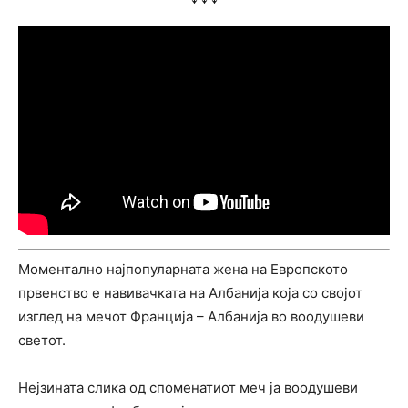
Моментално најпопуларната жена на Европското
првенство е навивачката на Албанија која со својот
изглед на мечот Франција – Албанија во воодушеви
светот.
Нејзината слика од споменатиот меч ја воодушеви