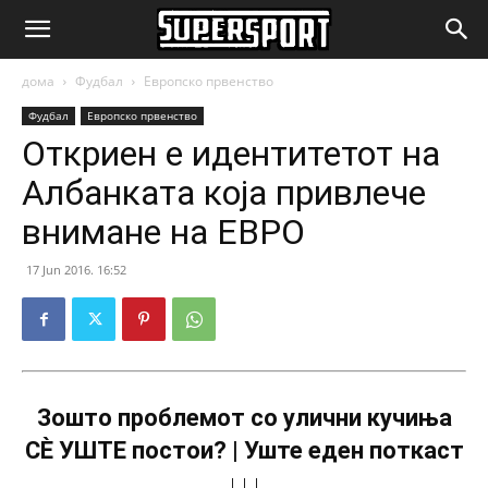
SuperSport.mk
дома
Фудбал
Европско првенство
Фудбал
Европско првенство
Откриен е идентитетот на
Албанката која привлече
внимане на ЕВРО
17 Jun 2016. 16:52
Зошто проблемот со улични кучиња
СÈ УШТЕ постои? | Уште еден поткаст
↓↓↓