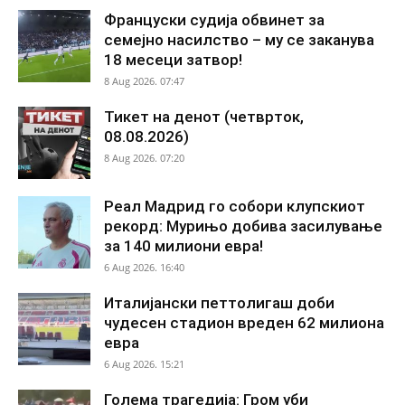
Француски судија обвинет за
семејно насилство – му се заканува
18 месеци затвор!
8 Aug 2026. 07:47
Тикет на денот (четврток,
08.08.2026)
8 Aug 2026. 07:20
Реал Мадрид го собори клупскиот
рекорд: Мурињо добива засилување
за 140 милиони евра!
6 Aug 2026. 16:40
Италијански петтолигаш доби
чудесен стадион вреден 62 милиона
евра
6 Aug 2026. 15:21
Голема трагедија: Гром уби