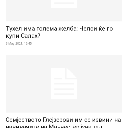
Тухел има голема желба: Челси ќе го
купи Салах?
8 May 2021. 16:45
Семјеството Глејзерови им се извини на
навивачите на Манчестер јунајтед