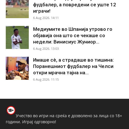
фудбалер, а повредени се уште 12
играчи!
6 Aug 2026. 14:11
Медиумите во Шпанија утрово го
објавија она што се чекаше со
недели: Винисиус Жуниор...
6 Aug 2026. 13:03
Имаше сè, а страдаше во тишина:
Поранешниот фудбалер на Челси
откри мрачна тајна на...
6 Aug 2026. 11:15
Учество во игри на среќа е дозволено за лица со 18+
години. Играј одговорно!