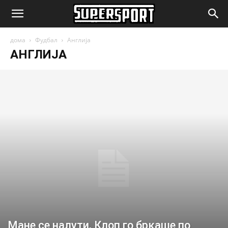
SuperSport.mk
дома
Фудбал
Англија
АНГЛИЈА
Мане се налути, Клоп го бркаше по