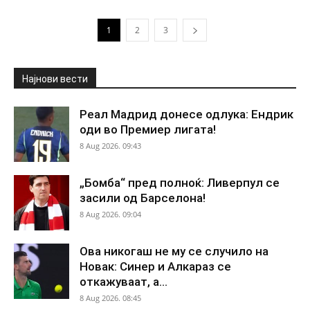
1
2
3
Најнови вести
Реал Мадрид донесе одлука: Ендрик
оди во Премиер лигата!
8 Aug 2026. 09:43
„Бомба“ пред полноќ: Ливерпул се
засили од Барселона!
8 Aug 2026. 09:04
Ова никогаш не му се случило на
Новак: Синер и Алкараз се
откажуваат, а...
8 Aug 2026. 08:45