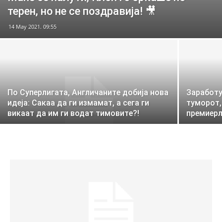
терен, но не се поздравија! 🎥
14 May 2021. 09:55
По Суперлигата, Англичаните добија нова
Заработу
идеја: Сакаа да ги измамат, а сега ги
туморот,
викаат да им ги водат тимовите?!
премиерл