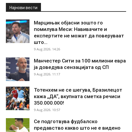
Најнови вести
Марцињак објасни зошто го
помилува Меси: Навивачите и
експертите не можат да поверуваат
што...
9 Aug 2026. 14:26
Манчестер Сити за 100 милиони евра
ја доведува сензацијата од СП
9 Aug 2026. 11:17
Тотенхем не се шегува, Бразилецот
кажа „ДА“, вкупната сметка речиси
350.000.000!
9 Aug 2026. 10:57
Се подготвува фудбалско
предавство какво што не е видено