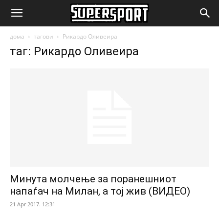
SuperSport.mk
дома
тагови
Рикардо Оливеира
таг: Рикардо Оливеира
Минута молчење за поранешниот
напаѓач на Милан, а тој жив (ВИДЕО)
21 Apr 2017. 12:31