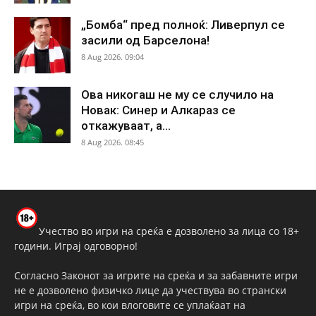
„Бомба“ пред полноќ: Ливерпул се
засили од Барселона!
8 Aug 2026. 09:04
Ова никогаш не му се случило на
Новак: Синер и Алкараз се
откажуваат, а...
8 Aug 2026. 08:45
Учество во игри на среќа е дозволено за лица со 18+
години. Играј одговорно!
Согласно Законот за игрите на среќа и за забавните игри
не е дозволено физичко лице да учествува во странски
игри на среќа, во кои влоговите се уплаќаат на