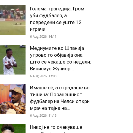
Голема трагедија: Гром
уби фудбалер, а
повредени се уште 12
играчи!
6 Aug 2026. 14:11
Медиумите во Шпанија
утрово го објавија она
што се чекаше со недели:
Винисиус Жуниор...
6 Aug 2026. 13:03
Имаше сè, а страдаше во
тишина: Поранешниот
фудбалер на Челси откри
мрачна тајна на...
6 Aug 2026. 11:15
Никој не го очекуваше