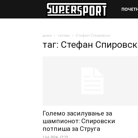
SuperSpo
ПОЧЕТ
дома
тагови
Стефан Спировски
таг: Стефан Спировск
Големо засилување за
шампионот: Спировски
потпиша за Струга
1 Jul 2024. 17:23