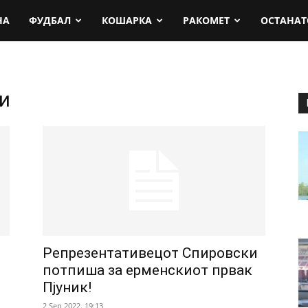
rt.mk
НА
ФУДБАЛ
КОШАРКА
РАКОМЕТ
ОСТАНАТ
и
Репрезентативецот Спировски
потпиша за ерменскиот првак
Пјуник!
2 Sep 2022. 19:13