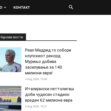
О
КОНТАКТ
Најнови вести
Реал Мадрид го собори
клупскиот рекорд:
Мурињо добива
засилување за 140
милиони евра!
6 Aug 2026. 16:40
Италијански петтолигаш
доби чудесен стадион
вреден 62 милиона евра
6 Aug 2026. 15:21