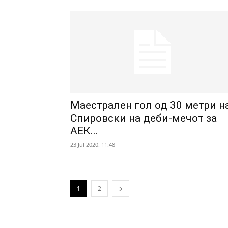
Маестрален гол од 30 метри н
Спировски на деби-мечот за
АЕК...
23 Jul 2020. 11:48
1
2