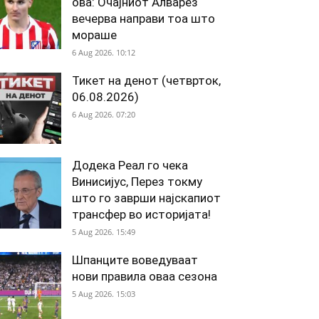
ова: Очајниот Алварез
вечерва направи тоа што
мораше
6 Aug 2026. 10:12
Тикет на денот (четврток,
06.08.2026)
6 Aug 2026. 07:20
Додека Реал го чека
Винисијус, Перез токму
што го заврши најскапиот
трансфер во историјата!
5 Aug 2026. 15:49
Шпанците воведуваат
нови правила оваа сезона
5 Aug 2026. 15:03