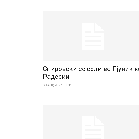
Спировски се сели во Пјуник к
Радески
30 Aug 2022. 11:19