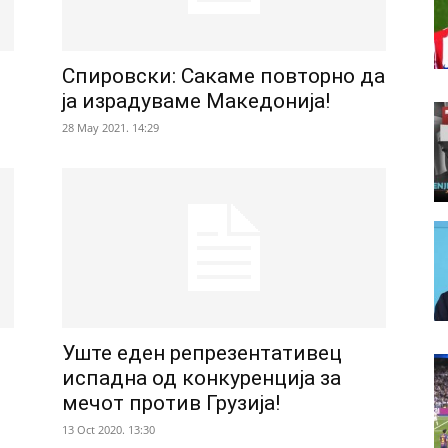
Спировски: Сакаме повторно да
ја израдуваме Македонија!
28 May 2021. 14:29
Уште еден репрезентативец
испадна од конкуренција за
мечот против Грузија!
13 Oct 2020. 13:30