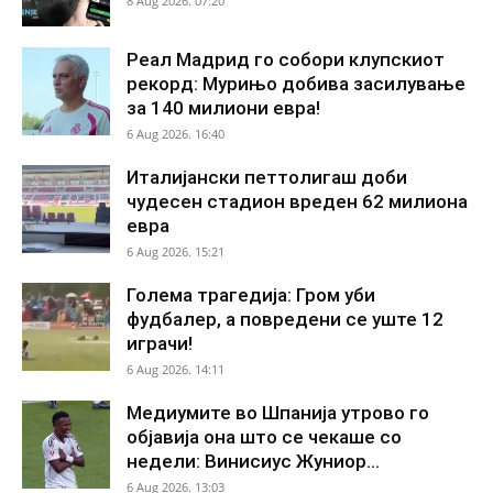
8 Aug 2026. 07:20
Реал Мадрид го собори клупскиот
рекорд: Мурињо добива засилување
за 140 милиони евра!
6 Aug 2026. 16:40
Италијански петтолигаш доби
чудесен стадион вреден 62 милиона
евра
6 Aug 2026. 15:21
Голема трагедија: Гром уби
фудбалер, а повредени се уште 12
играчи!
6 Aug 2026. 14:11
Медиумите во Шпанија утрово го
објавија она што се чекаше со
недели: Винисиус Жуниор...
6 Aug 2026. 13:03