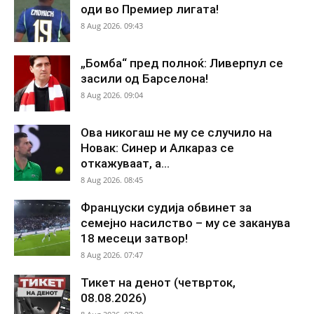
оди во Премиер лигата!
8 Aug 2026. 09:43
„Бомба“ пред полноќ: Ливерпул се
засили од Барселона!
8 Aug 2026. 09:04
Ова никогаш не му се случило на
Новак: Синер и Алкараз се
откажуваат, а...
8 Aug 2026. 08:45
Француски судија обвинет за
семејно насилство – му се заканува
18 месеци затвор!
8 Aug 2026. 07:47
Тикет на денот (четврток,
08.08.2026)