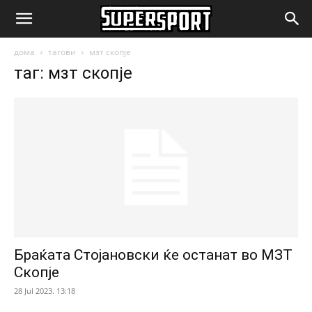
SuperSport.mk
дома
тагови
мзт скопје
таг: мзт скопје
Браќата Стојановски ќе останат во МЗТ
Скопје
28 Jul 2023. 13:18