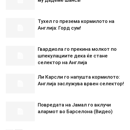
Тухел го презема кормилото на
Англија: Горд сум!
Гвардиола го прекина молкот по
шпекулациите дека ќе стане
селектор на Англија
Ли Карсли го напушта кормилото:
Англија заслужува врвен селектор!
Повредата на Јамал го вклучи
алармот во Барселона (Видео)