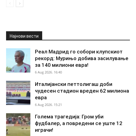
Најнови вести
Реал Мадрид го собори клупскиот
рекорд: Мурињо добива засилување
за 140 милиони евра!
6 Aug 2026. 16:40
Италијански петтолигаш доби
чудесен стадион вреден 62 милиона
евра
6 Aug 2026. 15:21
Голема трагедија: Гром уби
фудбалер, а повредени се уште 12
играчи!