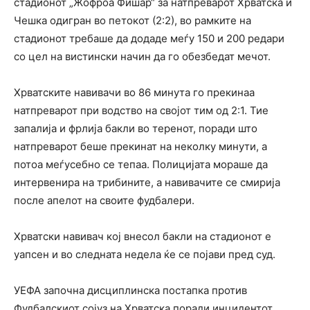
стадионот „Жофроа Фишар“ за натпреварот Хрватска и
Чешка одигран во петокот (2:2), во рамките на
стадионот требаше да додаде меѓу 150 и 200 редари
со цел на вистински начин да го обезбедат мечот.
Хрватските навивачи во 86 минута го прекинаа
натпреварот при водство на својот тим од 2:1. Тие
запалија и фрлија бакли во теренот, поради што
натпреварот беше прекинат на неколку минути, а
потоа меѓусебно се тепаа. Полицијата мораше да
интервенира на трибините, а навивачите се смирија
после апелот на своите фудбалери.
Хрватски навивач кој внесол бакли на стадионот е
уапсен и во следната недела ќе се појави пред суд.
УЕФА започна дисциплинска постапка против
Фудбалскиот сојуз на Хрватска поради инцидентот.