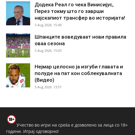
Додека Реал го чека Винисијус,
Перез токму што го заврши
најскапиот трансфер во историјата!
5 Aug 2026. 15:49
Шпанците воведуваат нови правила
оваа сезона
5 Aug 2026. 15:03
Нејмар целосно ја изгуби главата и
полуде на пат кон соблекувалната
(Видео)
5 Aug 2026. 13:57
Учество во игри на среќа е дозволено за лица со 18+
години. Играј одговорно!