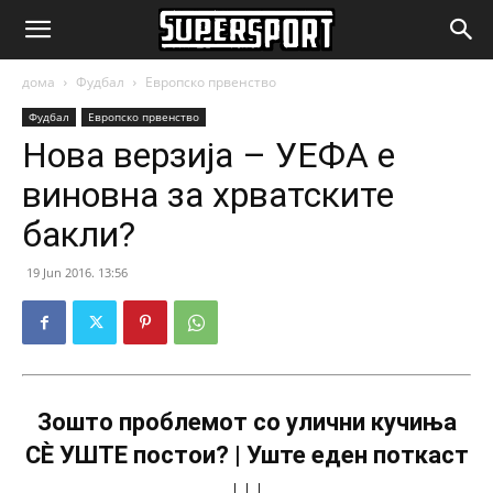
SuperSport.mk
дома
Фудбал
Европско првенство
Фудбал
Европско првенство
Нова верзија – УЕФА е
виновна за хрватските
бакли?
19 Jun 2016. 13:56
Зошто проблемот со улични кучиња
СÈ УШТЕ постои? | Уште еден поткаст
↓↓↓