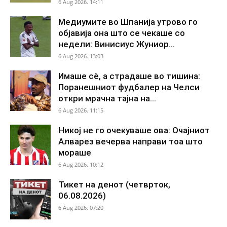
6 Aug 2026. 14:11
Медиумите во Шпанија утрово го
објавија она што се чекаше со
недели: Винисиус Жуниор...
6 Aug 2026. 13:03
Имаше сè, а страдаше во тишина:
Поранешниот фудбалер на Челси
откри мрачна тајна на...
6 Aug 2026. 11:15
Никој не го очекуваше ова: Очајниот
Алварез вечерва направи тоа што
мораше
6 Aug 2026. 10:12
Тикет на денот (четврток,
06.08.2026)
6 Aug 2026. 07:20