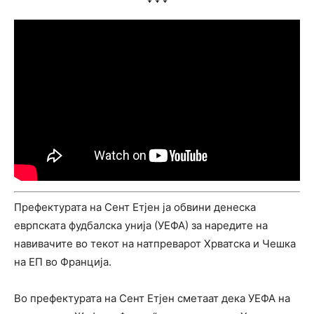
Префектурата на Сент Етјен ја обвини денеска
еврпската фудбалска унија (УЕФА) за наредите на
навивачите во текот на натпреварот Хрватска и Чешка
на ЕП во Франција.
Во префектурата на Сент Етјен сметаат дека УЕФА на