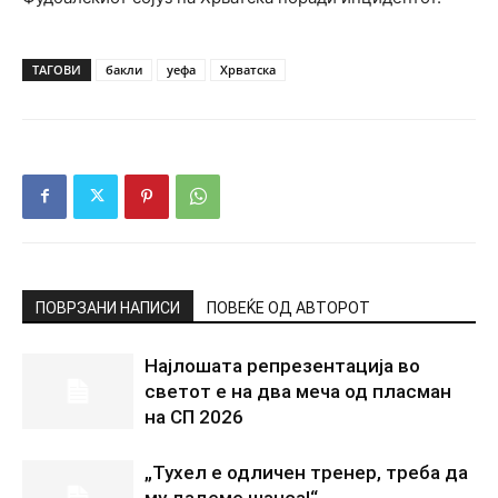
ТАГОВИ
бакли
уефа
Хрватска
ПОВРЗАНИ НАПИСИ
ПОВЕЌЕ ОД АВТОРОТ
Најлошата репрезентација во
светот е на два меча од пласман
на СП 2026
„Тухел е одличен тренер, треба да
му дадеме шанса!“