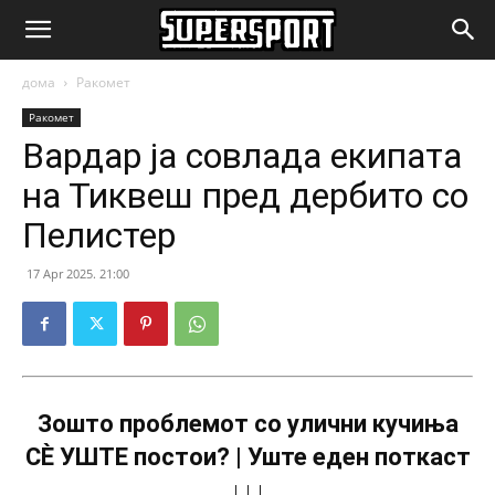
SuperSport.mk
дома
Ракомет
Ракомет
Вардар ја совлада екипата
на Тиквеш пред дербито со
Пелистер
17 Apr 2025. 21:00
Зошто проблемот со улични кучиња
СÈ УШТЕ постои? | Уште еден поткаст
↓↓↓