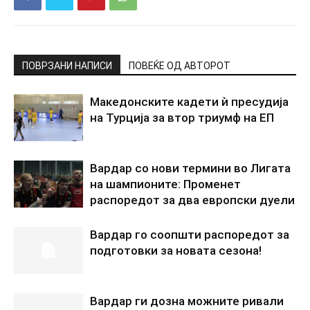
ПОВРЗАНИ НАПИСИ
ПОВЕЌЕ ОД АВТОРОТ
Македонските кадети ѝ пресудија
на Турција за втор триумф на ЕП
Вардар со нови термини во Лигата
на шампионите: Променет
распоредот за два европски дуели
Вардар го соопшти распоредот за
подготовки за новата сезона!
Вардар ги дозна можните ривали