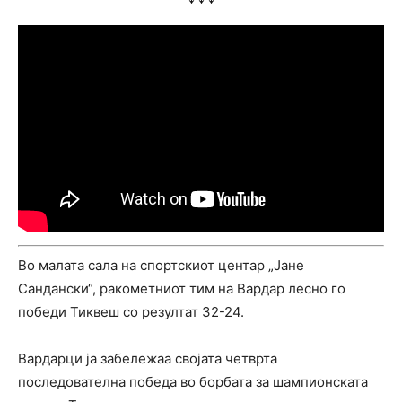
Во малата сала на спортскиот центар „Јане
Сандански“, ракометниот тим на Вардар лесно го
победи Тиквеш со резултат 32-24.
Вардарци ја забележаа својата четврта
последователна победа во борбата за шампионската