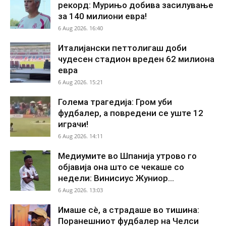
рекорд: Мурињо добива засилување
за 140 милиони евра!
6 Aug 2026. 16:40
Италијански петтолигаш доби
чудесен стадион вреден 62 милиона
евра
6 Aug 2026. 15:21
Голема трагедија: Гром уби
фудбалер, а повредени се уште 12
играчи!
6 Aug 2026. 14:11
Медиумите во Шпанија утрово го
објавија она што се чекаше со
недели: Винисиус Жуниор...
6 Aug 2026. 13:03
Имаше сè, а страдаше во тишина:
Поранешниот фудбалер на Челси