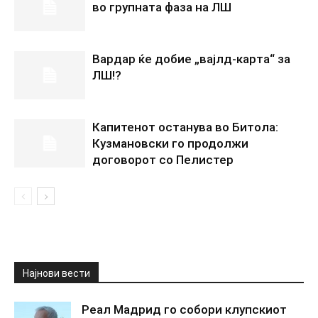
во групната фаза на ЛШ
Вардар ќе добие „вајлд-карта“ за
ЛШ!?
Капитенот останува во Битола:
Кузмановски го продолжи
договорот со Пелистер
Најнови вести
Реал Мадрид го собори клупскиот