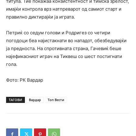
титула. Тие покажаа конзистентност и тимска зрелост,
имајќи контрола врз натпреварот од самиот старт и
правилно диктирајќи ја играта.
Петриќ со седум голови и Родригез со четири
погодоци беа најистакнати во нападот, обезбедувајќи
ја предноста. На спротивната страна, Гачевиќ беше
најефикасниот играч на Тиквеш со шест постигнати
гола.
Фото: РК Вардар
ТАГОВИ
Вардар
Топ Вести