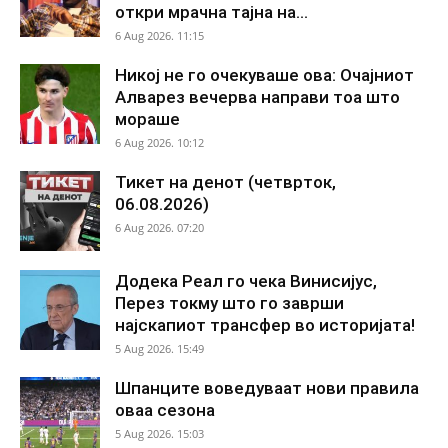
откри мрачна тајна на...
6 Aug 2026. 11:15
Никој не го очекуваше ова: Очајниот
Алварез вечерва направи тоа што
мораше
6 Aug 2026. 10:12
Тикет на денот (четврток,
06.08.2026)
6 Aug 2026. 07:20
Додека Реал го чека Винисијус,
Перез токму што го заврши
најскапиот трансфер во историјата!
5 Aug 2026. 15:49
Шпанците воведуваат нови правила
оваа сезона
5 Aug 2026. 15:03