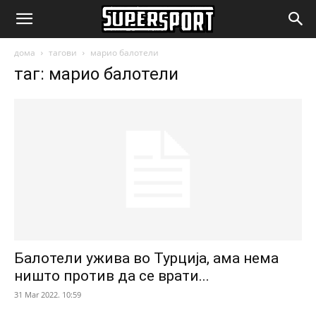
SuperSport.mk
дома
тагови
марио балотели
таг: марио балотели
Балотели ужива во Турција, ама нема
ништо против да се врати...
31 Mar 2022. 10:59