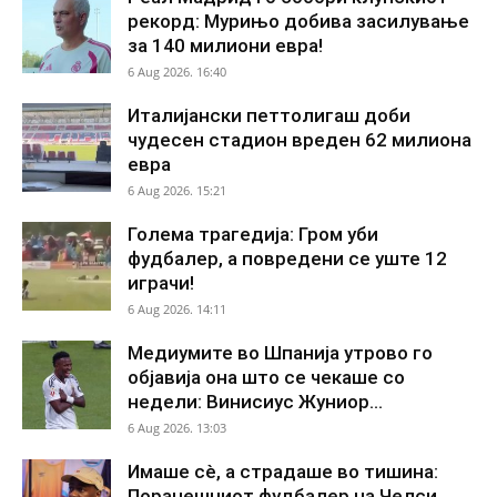
рекорд: Мурињо добива засилување
за 140 милиони евра!
6 Aug 2026. 16:40
Италијански петтолигаш доби
чудесен стадион вреден 62 милиона
евра
6 Aug 2026. 15:21
Голема трагедија: Гром уби
фудбалер, а повредени се уште 12
играчи!
6 Aug 2026. 14:11
Медиумите во Шпанија утрово го
објавија она што се чекаше со
недели: Винисиус Жуниор...
6 Aug 2026. 13:03
Имаше сè, а страдаше во тишина:
Поранешниот фудбалер на Челси