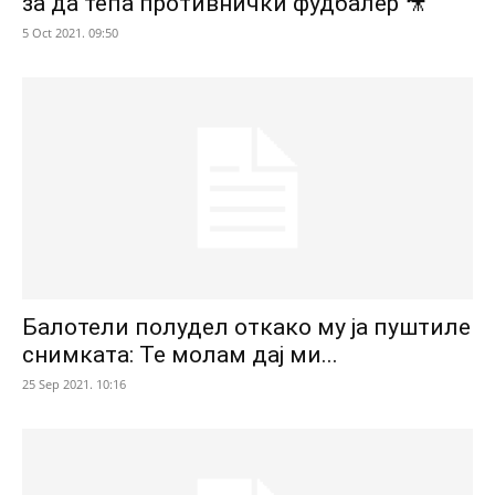
за да тепа противнички фудбалер 🎥
5 Oct 2021. 09:50
Балотели полудел откако му ја пуштиле
снимката: Те молам дај ми...
25 Sep 2021. 10:16