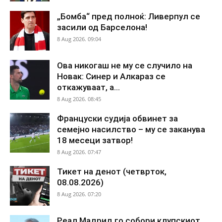
„Бомба“ пред полноќ: Ливерпул се
засили од Барселона!
8 Aug 2026. 09:04
Ова никогаш не му се случило на
Новак: Синер и Алкараз се
откажуваат, а...
8 Aug 2026. 08:45
Француски судија обвинет за
семејно насилство – му се заканува
18 месеци затвор!
8 Aug 2026. 07:47
Тикет на денот (четврток,
08.08.2026)
8 Aug 2026. 07:20
Реал Мадрид го собори клупскиот