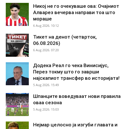
Никој не го очекуваше ова: Очајниот
Алварез вечерва направи тоа што
мораше
6 Aug 2026. 10:12
Тикет на денот (четврток,
06.08.2026)
6 Aug 2026. 07:20
Додека Реал го чека Винисијус,
Перез токму што го заврши
најскапиот трансфер во историјата!
5 Aug 2026. 15:49
Шпанците воведуваат нови правила
оваа сезона
5 Aug 2026. 15:03
Нејмар целосно ја изгуби главата и