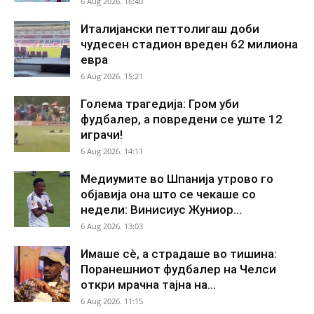
6 Aug 2026. 16:40
Италијански петтолигаш доби
чудесен стадион вреден 62 милиона
евра
6 Aug 2026. 15:21
Голема трагедија: Гром уби
фудбалер, а повредени се уште 12
играчи!
6 Aug 2026. 14:11
Медиумите во Шпанија утрово го
објавија она што се чекаше со
недели: Винисиус Жуниор...
6 Aug 2026. 13:03
Имаше сè, а страдаше во тишина:
Поранешниот фудбалер на Челси
откри мрачна тајна на...
6 Aug 2026. 11:15