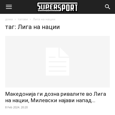
SuperSport.mk
дома
тагови
Лига на нации
таг: Лига на нации
Македонија ги дозна ривалите во Лига
на нации, Милевски најави напад...
8 Feb 2024. 20:20