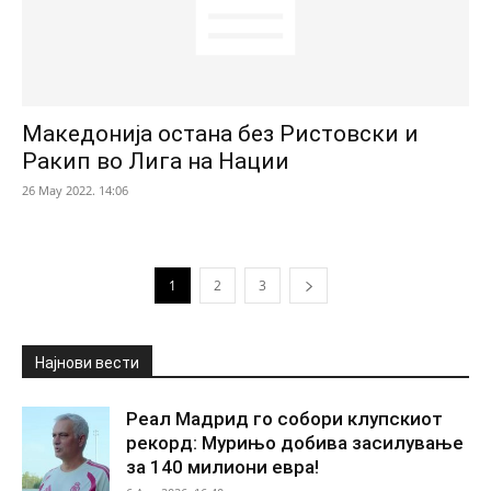
Македонија остана без Ристовски и
Ракип во Лига на Нации
26 May 2022. 14:06
1
2
3
Најнови вести
Реал Мадрид го собори клупскиот
рекорд: Мурињо добива засилување
за 140 милиони евра!