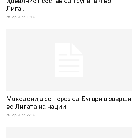
идеалниот состав од групата 4 во
Лига...
28 Sep 2022. 13:06
Македонија со пораз од Бугарија заврши
во Лигата на нации
26 Sep 2022. 22:56