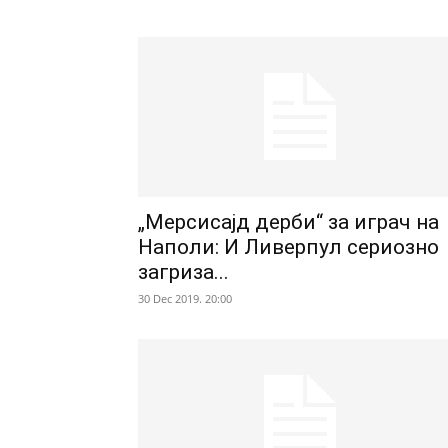
„Мерсисајд дерби“ за играч на
Наполи: И Ливерпул сериозно
загриза...
30 Dec 2019. 20:00