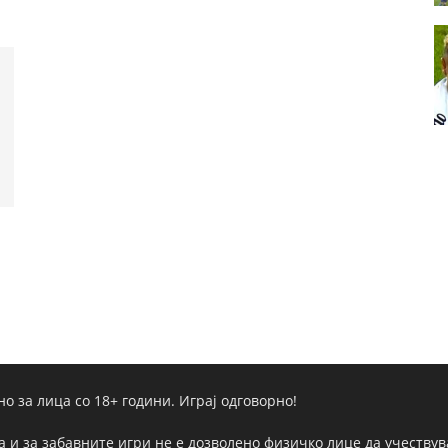
но за лица со 18+ години. Играј одговорно!
а и за забавните игри не е дозволено физичко лице да учествува