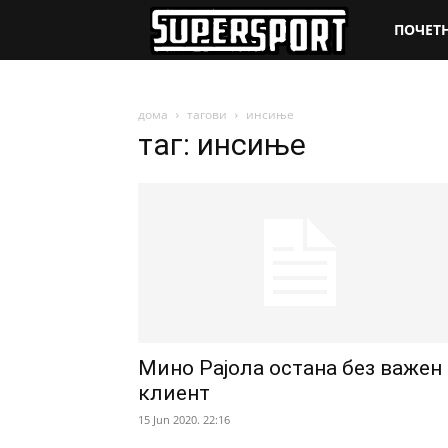
SuperSpo
ПОЧЕТ
дома
тагови
инсиње
таг: инсиње
Мино Рајола остана без важен
клиент
15 Jun 2020. 22:16