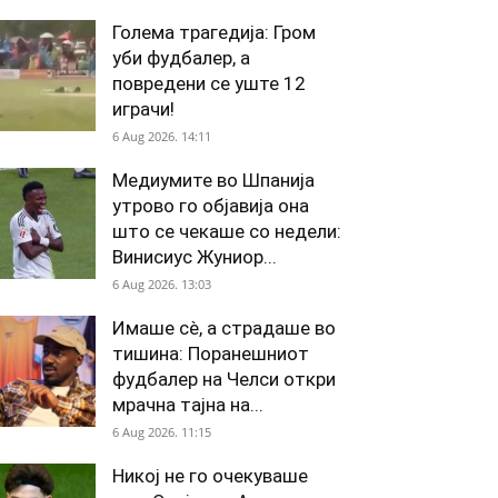
Голема трагедија: Гром
уби фудбалер, а
повредени се уште 12
играчи!
6 Aug 2026. 14:11
Медиумите во Шпанија
утрово го објавија она
што се чекаше со недели:
Винисиус Жуниор...
6 Aug 2026. 13:03
Имаше сè, а страдаше во
тишина: Поранешниот
фудбалер на Челси откри
мрачна тајна на...
6 Aug 2026. 11:15
Никој не го очекуваше