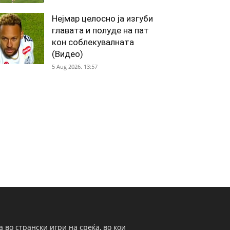
Нејмар целосно ја изгуби
главата и полуде на пат
кон соблекувалната
(Видео)
5 Aug 2026. 13:57
 во странски игри на среќа, во кои