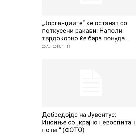
„Јорганџиите“ ќе останат со
поткусени ракави: Наполи
тврдокорно ќе бара понуда...
20 Apr 2019. 14:11
Добредојде на Јувентус:
Инсиње со „крајно невоспитан
потег“ (ФОТО)