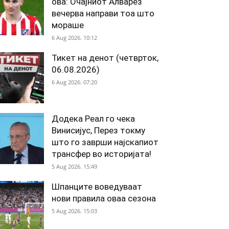
ова: Очајниот Алварез
вечерва направи тоа што
мораше
6 Aug 2026. 10:12
Тикет на денот (четврток,
06.08.2026)
6 Aug 2026. 07:20
Додека Реал го чека
Винисијус, Перез токму
што го заврши најскапиот
трансфер во историјата!
5 Aug 2026. 15:49
Шпанците воведуваат
нови правила оваа сезона
5 Aug 2026. 15:03