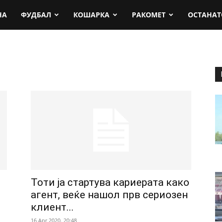
rt.mk
НА
ФУДБАЛ
КОШАРКА
РАКОМЕТ
ОСТАНАТ
Тоти ја стартува кариерата како
агент, веќе нашол прв сериозен
клиент...
16 Apr 2020. 20:48