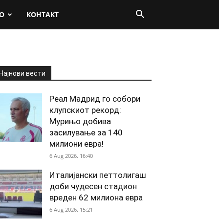
О
КОНТАКТ
Најнови вести
Реал Мадрид го собори
клупскиот рекорд:
Мурињо добива
засилување за 140
милиони евра!
6 Aug 2026. 16:40
Италијански петтолигаш
доби чудесен стадион
вреден 62 милиона евра
6 Aug 2026. 15:21