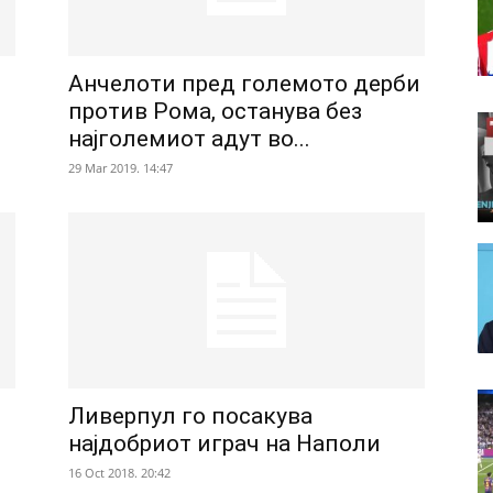
Анчелоти пред големото дерби
против Рома, останува без
најголемиот адут во...
29 Mar 2019. 14:47
Ливерпул го посакува
најдобриот играч на Наполи
16 Oct 2018. 20:42