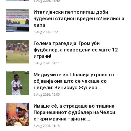
6 Aug 2026. 16:40
Италијански петтолигаш доби
чудесен стадион вреден 62 милиона
евра
6 Aug 2026. 15:21
Голема трагедија: Гром уби
фудбалер, а повредени се уште 12
играчи!
6 Aug 2026. 14:11
Медиумите во Шпанија утрово го
објавија она што се чекаше со
недели: Винисиус Жуниор...
6 Aug 2026. 13:03
Имаше сè, а страдаше во тишина:
Поранешниот фудбалер на Челси
откри мрачна тајна на...
6 Aug 2026. 11:15