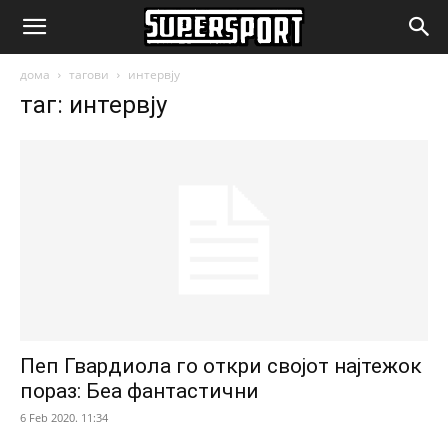
SuperSport.mk
дома
тагови
интервју
таг: интервју
Пеп Гвардиола го откри својот најтежок
пораз: Беа фантастични
6 Feb 2020. 11:34