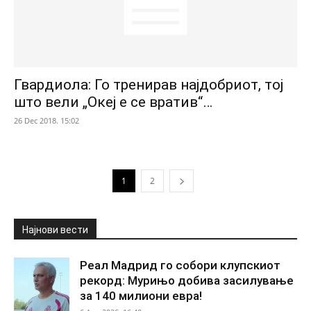
Гвардиола: Го тренирав најдобриот, тој
што вели „Океј е се вратив“…
26 Dec 2018. 15:02
1
2
Најнови вести
Реал Мадрид го собори клупскиот
рекорд: Мурињо добива засилување
за 140 милиони евра!