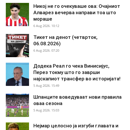
Никој не го очекуваше ова: Очајниот
Алварез вечерва направи тоа што
мораше
6 Aug 2026. 10:12
Тикет на денот (четврток,
06.08.2026)
6 Aug 2026. 07:20
Додека Реал го чека Винисијус,
Перез токму што го заврши
најскапиот трансфер во историјата!
5 Aug 2026. 15:49
Шпанците воведуваат нови правила
оваа сезона
5 Aug 2026. 15:03
Нејмар целосно ја изгуби главата и