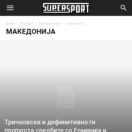
SuperSport.mk
дома
Фудбал
Македонија
страница 3
МАКЕДОНИЈА
Тричковски и дефинитивно ги
пропушта средбите со Ерменија и