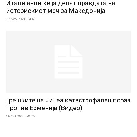
Италијанци ќе ја делат правдата на
историскиот меч за Македонија
12 Nov 2021. 14:43
Грешките не чинеа катастрофален пораз
против Ерменија (Видео)
16 Oct 2018. 20:26