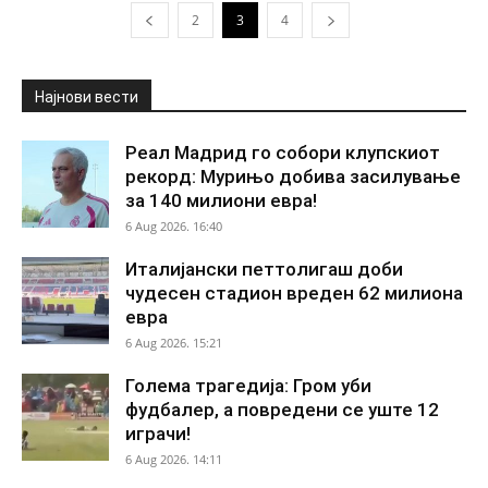
2
3
4
Најнови вести
Реал Мадрид го собори клупскиот
рекорд: Мурињо добива засилување
за 140 милиони евра!
6 Aug 2026. 16:40
Италијански петтолигаш доби
чудесен стадион вреден 62 милиона
евра
6 Aug 2026. 15:21
Голема трагедија: Гром уби
фудбалер, а повредени се уште 12
играчи!
6 Aug 2026. 14:11