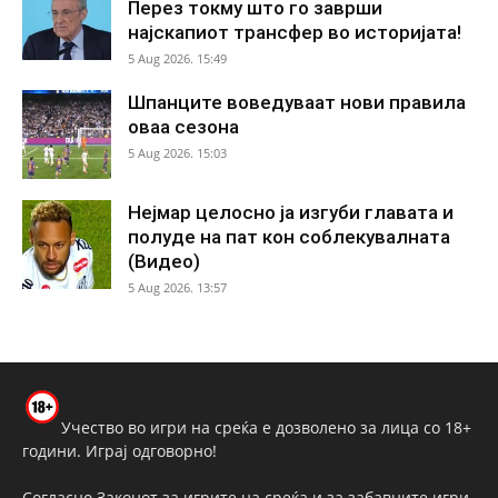
Перез токму што го заврши
најскапиот трансфер во историјата!
5 Aug 2026. 15:49
Шпанците воведуваат нови правила
оваа сезона
5 Aug 2026. 15:03
Нејмар целосно ја изгуби главата и
полуде на пат кон соблекувалната
(Видео)
5 Aug 2026. 13:57
Учество во игри на среќа е дозволено за лица со 18+
години. Играј одговорно!
Согласно Законот за игрите на среќа и за забавните игри