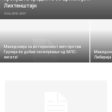
Лихтенштајн
9 Oct 2018. 20:57
Македонија за историскиот меч против
Грузија ќе добие засилување од МЛС-
Македони
лигата!
Либерија