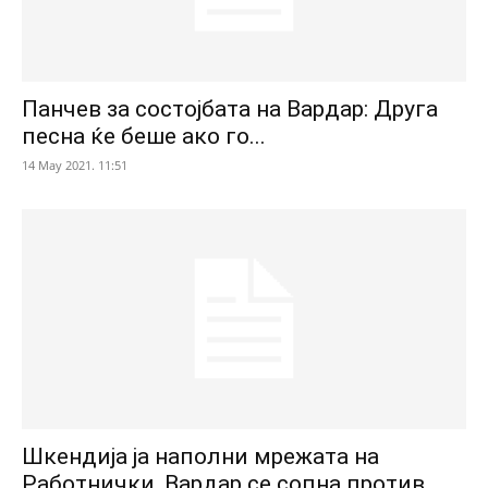
Панчев за состојбата на Вардар: Друга
песна ќе беше ако го...
14 May 2021. 11:51
Шкендија ја наполни мрежата на
Работнички, Вардар се сопна против