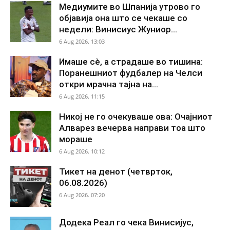
Медиумите во Шпанија утрово го
објавија она што се чекаше со
недели: Винисиус Жуниор...
6 Aug 2026. 13:03
Имаше сè, а страдаше во тишина:
Поранешниот фудбалер на Челси
откри мрачна тајна на...
6 Aug 2026. 11:15
Никој не го очекуваше ова: Очајниот
Алварез вечерва направи тоа што
мораше
6 Aug 2026. 10:12
Тикет на денот (четврток,
06.08.2026)
6 Aug 2026. 07:20
Додека Реал го чека Винисијус,