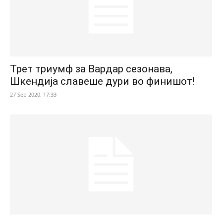
Трет триумф за Вардар сезонава,
Шкендија славеше дури во финишот!
27 Sep 2020. 17:33